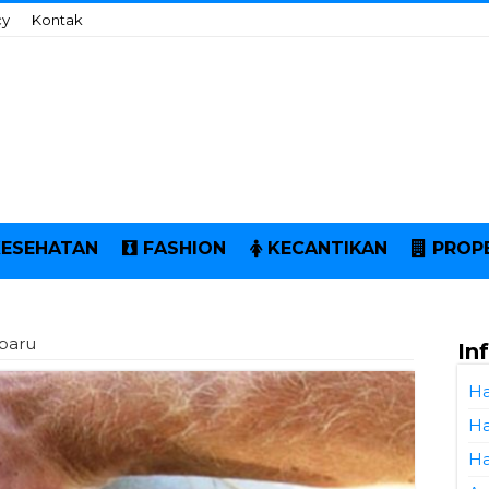
cy
Kontak
KESEHATAN
FASHION
KECANTIKAN
PROP
baru
In
Ha
Ha
Ha