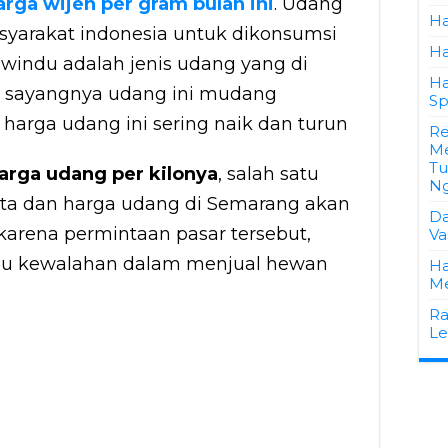
arga wijen per gram bulan ini
. Udang
Ha
asyarakat indonesia untuk dikonsumsi
Ha
windu adalah jenis udang yang di
Ha
n sayangnya udang ini mudang
Sp
harga udang ini sering naik dan turun
Re
Me
Tu
arga udang per kilonya
, salah satu
Ng
rta dan harga udang di Semarang akan
Da
 karena permintaan pasar tersebut,
Va
lalu kewalahan dalam menjual hewan
Ha
Me
Ra
Le