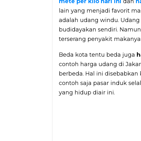
mete per kilo hari ini
dan
h
lain yang menjadi favorit m
adalah udang windu. Udang 
budidayakan sendiri. Namu
terserang penyakit makanya 
Beda kota tentu beda juga
h
contoh harga udang di Jaka
berbeda. Hal ini disebabkan
contoh saja pasar induk se
yang hidup diair ini.