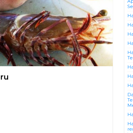
Ap
Se
Ha
Ha
Ha
Ha
Ha
Te
Ha
ru
Ha
Ha
Da
Te
Me
Ha
Ha
re