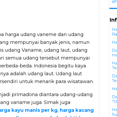
ja
In
Ha
apa harga udang vaneme dan udang
Ra
Udang mempunyai banyak jenis, namun
Ha
enis udang Vaname, udang laut, udang
Da
In
 Dari semua udang tersebut mempunyai
Ha
berbeda-beda. Indonesia begitu kaya
Te
unya adalah udang laut. Udang laut
Da
Te
ersendiri untuk menarik para wisatawan.
Ha
enjadi primadona diantara udang-udang
Da
“C
udang vaname juga. Simak juga
Ha
arga kayu manis per kg
,
harga kacang
Su