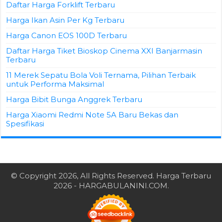
Daftar Harga Forklift Terbaru
Harga Ikan Asin Per Kg Terbaru
Harga Canon EOS 100D Terbaru
Daftar Harga Tiket Bioskop Cinema XXI Banjarmasin
Terbaru
11 Merek Sepatu Bola Voli Ternama, Pilihan Terbaik
untuk Performa Maksimal
Harga Bibit Bunga Anggrek Terbaru
Harga Xiaomi Redmi Note 5A Baru Bekas dan
Spesifikasi
© Copyright 2026, All Rights Reserved.
Harga Terbaru
2026
- HARGABULANINI.COM.