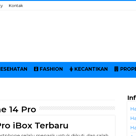
cy
Kontak
KESEHATAN
FASHION
KECANTIKAN
PROP
In
e 14 Pro
Ha
Ha
ro iBox Terbaru
Ha
phone selalu menarik untuk diikuti, dan salah