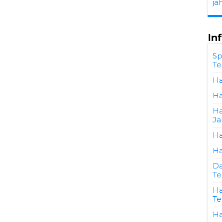
ja
In
Sp
Te
Ha
Ha
Ha
Ja
Ha
Ha
Da
Te
Ha
Te
Ha