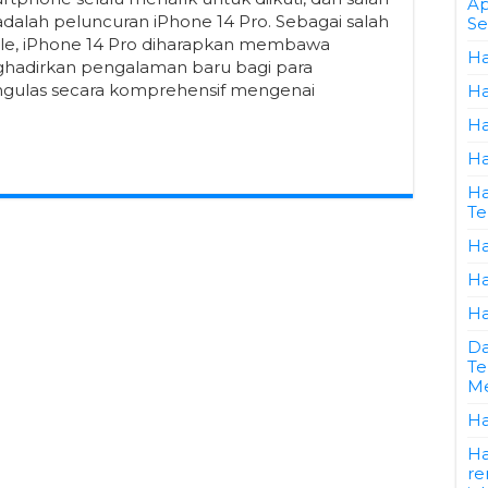
Ap
 adalah peluncuran iPhone 14 Pro. Sebagai salah
Se
ple, iPhone 14 Pro diharapkan membawa
Ha
nghadirkan pengalaman baru bagi para
engulas secara komprehensif mengenai
Ha
Ha
Ha
Ha
Te
Ha
Ha
Ha
Da
Te
Me
Ha
Ha
re