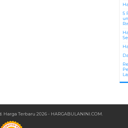
Ha
5 
un
Ri
Ha
S
Ha
Da
Re
Pe
La
d.
Harga Terbaru 2026
- HARGABULANINI.COM.