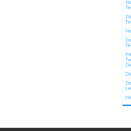
Ha
Te
Da
Te
Ha
Da
Te
Pe
Ta
Di
Da
Da
Le
Ha