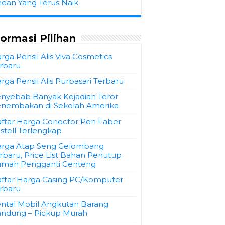
hean Yang Terus Naik
formasi Pilihan
rga Pensil Alis Viva Cosmetics
rbaru
rga Pensil Alis Purbasari Terbaru
nyebab Banyak Kejadian Teror
nembakan di Sekolah Amerika
ftar Harga Conector Pen Faber
stell Terlengkap
rga Atap Seng Gelombang
rbaru, Price List Bahan Penutup
mah Pengganti Genteng
ftar Harga Casing PC/Komputer
rbaru
ntal Mobil Angkutan Barang
ndung – Pickup Murah