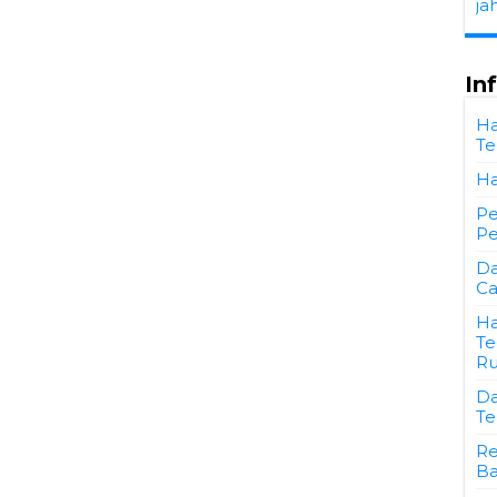
ja
In
Ha
Te
Ha
Pe
Pe
Da
Ca
Ha
Te
Ru
Da
Te
Re
Ba