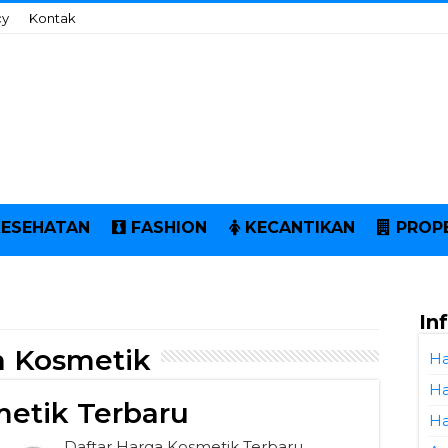
cy
Kontak
KESEHATAN
FASHION
KECANTIKAN
PROP
In
a Kosmetik
Ha
Ha
metik Terbaru
Ha
Daftar Harga Kosmetik Terbaru.