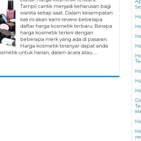
Ap
Tampil cantik menjadi keharusan bagi
Se
wanita setiap saat. Dalam kesempatan
Ha
kali ini akan kami review beberapa
daftar harga kosmetik terbaru. Berapa
Ha
harga kosmetik terkini dengan
Ha
beberapa merk yang ada di pasaran.
Harga kosmetik teranyar dapat anda
Ha
osmetik untuk harian, dalam acara atau …
Ha
Te
Ha
Ha
Ha
Da
Te
Me
Ha
Ha
re