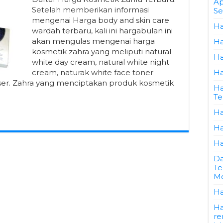
Ap
Setelah memberikan informasi
Se
mengenai Harga body and skin care
Ha
wardah terbaru, kali ini hargabulan ini
akan mengulas mengenai harga
Ha
kosmetik zahra yang meliputi natural
Ha
white day cream, natural white night
cream, naturak white face toner
Ha
ser. Zahra yang menciptakan produk kosmetik
Ha
Te
Ha
Ha
Ha
Da
Te
Me
Ha
Ha
re