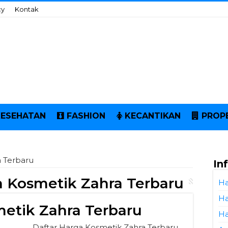
cy
Kontak
KESEHATAN
FASHION
KECANTIKAN
PROP
 Terbaru
In
 Kosmetik Zahra Terbaru
Ha
Ha
metik Zahra Terbaru
Ha
Daftar Harga Kosmetik Zahra Terbaru.