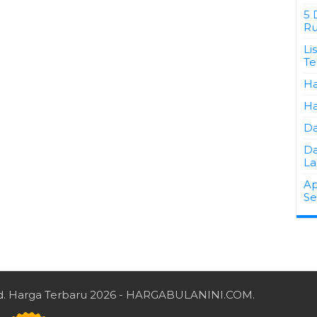
5 
Ru
Li
Te
Ha
Ha
Da
Da
La
Ap
Se
d.
Harga Terbaru 2026
- HARGABULANINI.COM.