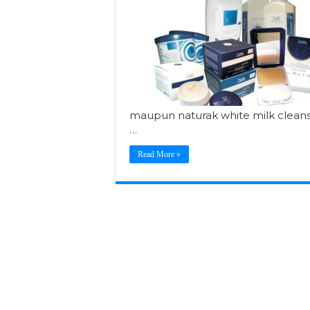
maupun naturak white milk clean
…
Read More »