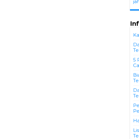
ja
In
Ka
Da
Te
5 
Ca
Bi
Te
Da
Te
Pe
Pe
Ha
Li
Te