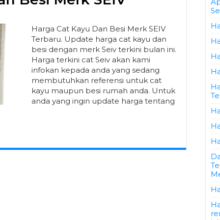
Ap
Se
Ha
Harga Cat Kayu Dan Besi Merk SEIV
Terbaru. Update harga cat kayu dan
Ha
besi dengan merk Seiv terkini bulan ini.
Ha
Harga terkini cat Seiv akan kami
infokan kepada anda yang sedang
Ha
membutuhkan referensi untuk cat
Ha
kayu maupun besi rumah anda. Untuk
Te
anda yang ingin update harga tentang
Ha
Ha
Ha
Da
Te
Me
Ha
Ha
re