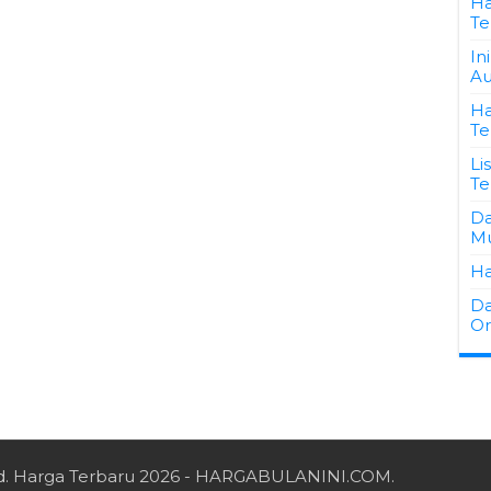
Ha
Te
In
Au
Ha
Te
Li
Te
Da
Mu
Ha
Da
Or
d.
Harga Terbaru 2026
- HARGABULANINI.COM.