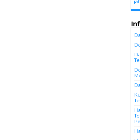
ja
In
Da
Da
Da
Te
Da
Me
Da
Ku
Te
Ha
Te
Pe
Ha