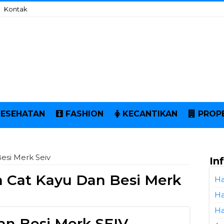
Kontak
KESEHATAN
FASHION
KECANTIKAN
PROP
esi Merk Seiv
In
 Cat Kayu Dan Besi Merk
Ha
Ha
Ha
an Besi Merk SEIV