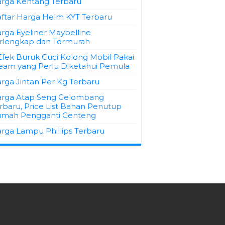
rga Kentang Terbaru
ftar Harga Helm KYT Terbaru
rga Eyeliner Maybelline
rlengkap dan Termurah
Efek Buruk Cuci Kolong Mobil Pakai
eam yang Perlu Diketahui Pemula
rga Jintan Per Kg Terbaru
rga Atap Seng Gelombang
rbaru, Price List Bahan Penutup
mah Pengganti Genteng
rga Lampu Phillips Terbaru