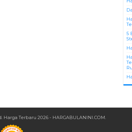
Ha
Da
Ha
Te
5 
St
Ha
Ha
Te
Ru
Ha
d.
Harga Terbaru 2026
- HARGABULANINI.COM.