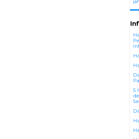
ja
In
Ha
Pe
In
Ha
Ha
Da
Pa
5 
de
Se
Da
Ha
Ha