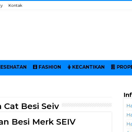
cy
Kontak
KESEHATAN
FASHION
KECANTIKAN
PROP
In
 Cat Besi Seiv
Ha
Ha
an Besi Merk SEIV
Ha