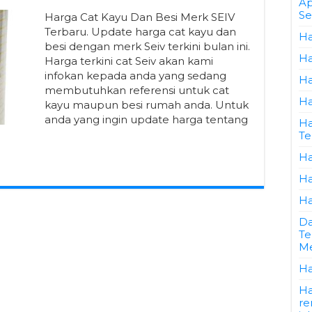
Ap
Se
Harga Cat Kayu Dan Besi Merk SEIV
Terbaru. Update harga cat kayu dan
Ha
besi dengan merk Seiv terkini bulan ini.
Ha
Harga terkini cat Seiv akan kami
infokan kepada anda yang sedang
Ha
membutuhkan referensi untuk cat
Ha
kayu maupun besi rumah anda. Untuk
anda yang ingin update harga tentang
Ha
Te
Ha
Ha
Ha
Da
Te
Me
Ha
Ha
re