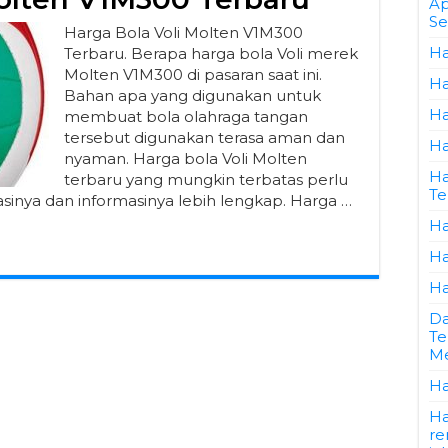
Ap
Se
Harga Bola Voli Molten V1M300
Ha
Terbaru. Berapa harga bola Voli merek
Molten V1M300 di pasaran saat ini.
Ha
Bahan apa yang digunakan untuk
Ha
membuat bola olahraga tangan
tersebut digunakan terasa aman dan
Ha
nyaman. Harga bola Voli Molten
Ha
terbaru yang mungkin terbatas perlu
Te
asinya dan informasinya lebih lengkap. Harga …
Ha
Ha
Ha
Da
Te
Me
Ha
Ha
re