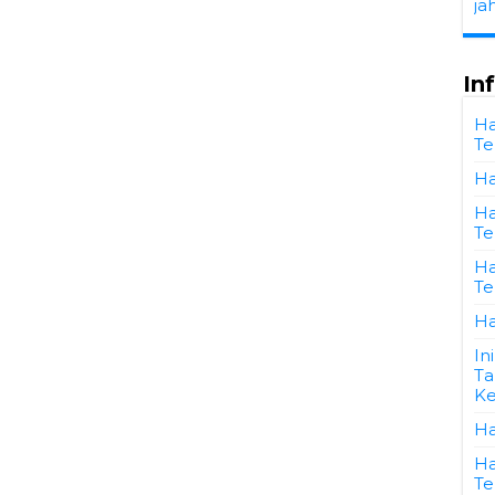
ja
In
Ha
Te
Ha
Ha
Te
Ha
Te
Ha
In
Ta
Ke
Ha
Ha
Te