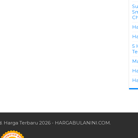
Su
Sm
Ch
Ha
Ha
5 
Te
Ma
Ha
Ha
d.
Harga Terbaru 2026
- HARGABULANINI.COM.