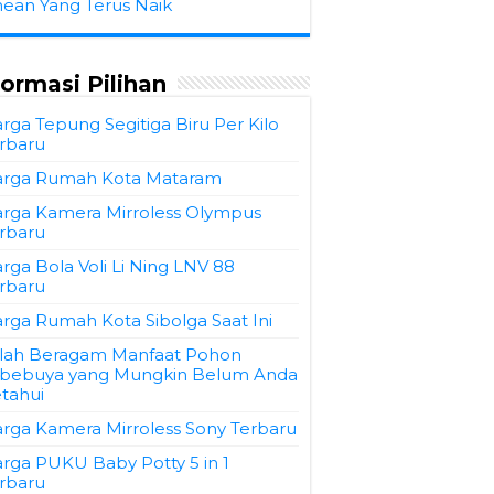
hean Yang Terus Naik
formasi Pilihan
rga Tepung Segitiga Biru Per Kilo
rbaru
rga Rumah Kota Mataram
rga Kamera Mirroless Olympus
rbaru
rga Bola Voli Li Ning LNV 88
rbaru
rga Rumah Kota Sibolga Saat Ini
ilah Beragam Manfaat Pohon
bebuya yang Mungkin Belum Anda
tahui
rga Kamera Mirroless Sony Terbaru
rga PUKU Baby Potty 5 in 1
rbaru