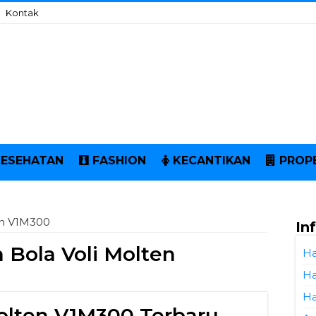
Kontak
KESEHATAN
FASHION
KECANTIKAN
PROP
en V1M300
In
 Bola Voli Molten
Ha
Ha
Ha
Molten V1M300 Terbaru