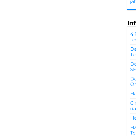
ja
In
4 
un
Da
Te
Da
SE
Da
Or
Ha
Ci
da
Ha
Ha
Te