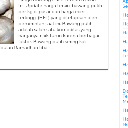
Ap
Ini. Update harga terkini bawang putih
Se
per kg di pasar dan harga ecer
Ha
tertinggi (HET) yang ditetapkan oleh
pemerintah saat ini. Bawang putih
Ha
adalah salah satu komoditas yang
Ha
harganya naik turun karena berbagai
faktor. Bawang putih sering kali
Ha
 bulan Ramadhan tiba …
Ha
Te
Ha
Ha
Ha
Da
Te
Me
Ha
Ha
re