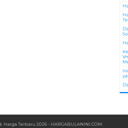
Ha
Ha
Te
Da
So
Ha
Ke
Vm
M
In
ya
Da
d.
Harga Terbaru 2026
- HARGABULANINI.COM.