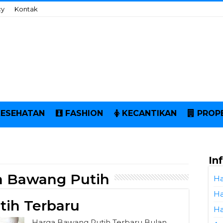
cy
Kontak
KESEHATAN
FASHION
KECANTIKAN
PROP
In
a Bawang Putih
Ha
Ha
ih Terbaru
Ha
Harga Bawang Putih Terbaru Bulan