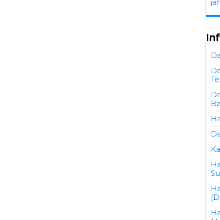
ja
In
Da
Da
Te
Da
Ba
Ha
Da
Ka
Ha
Su
Ha
(D
Ha