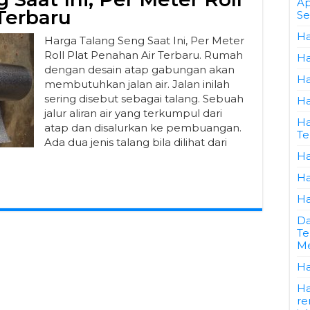
Ap
Terbaru
Se
Ha
Harga Talang Seng Saat Ini, Per Meter
Roll Plat Penahan Air Terbaru. Rumah
Ha
dengan desain atap gabungan akan
Ha
membutuhkan jalan air. Jalan inilah
sering disebut sebagai talang. Sebuah
Ha
jalur aliran air yang terkumpul dari
Ha
atap dan disalurkan ke pembuangan.
Te
Ada dua jenis talang bila dilihat dari
Ha
Ha
Ha
Da
Te
Me
Ha
Ha
re