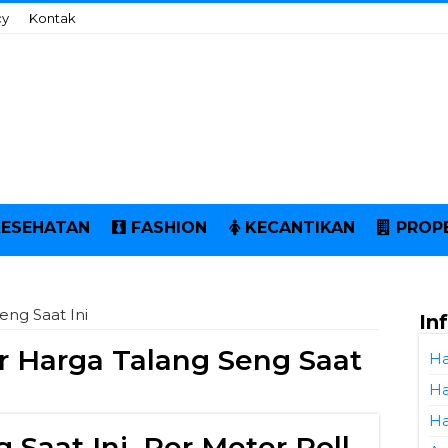
cy
Kontak
KESEHATAN
FASHION
KECANTIKAN
PROP
eng Saat Ini
In
r Harga Talang Seng Saat
Ha
Ha
Ha
 Saat Ini, Per Meter Roll