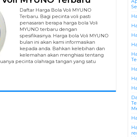
Ap
Se
Daftar Harga Bola Voli MYUNO
Ha
Terbaru. Bagi pecinta voli pasti
penasaran berapa harga bola Voli
Ha
MYUNO terbaru dengan
Ha
spesifikasinya. Harga bola Voli MYUNO
bulan ini akan kami informasikan
Ha
kepada anda. Bahkan kelebihan dan
Ha
kelemahan akan menghiasi tentang
Te
anya pecinta olahraga tangan yang satu
Ha
Ha
Ha
Da
Te
Me
Ha
Ha
re