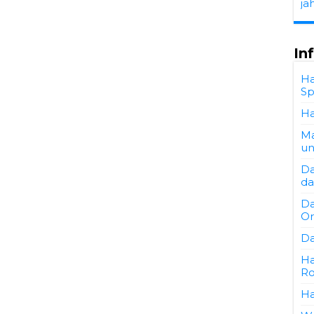
ja
In
Ha
Sp
Ha
Ma
un
Da
da
Da
Or
Da
Ha
Ro
Ha