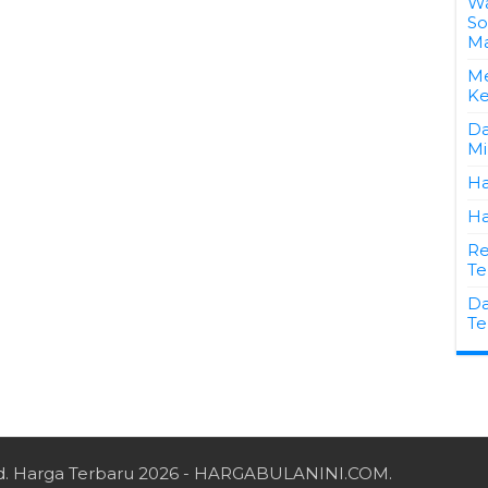
Wa
So
Ma
Me
Ke
Da
Mi
Ha
Ha
Re
Te
Da
Te
d.
Harga Terbaru 2026
- HARGABULANINI.COM.