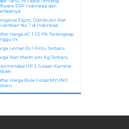
jib Tahu, Ini Fakta Tentang
ftware ERP Indonesia dan
nfaatnya
ngenal Espro, Distributor Alat
cantikan No. 1 di Indonesia
ftar Harga AC 1 1/2 PK Terlengkap
nggu Ini
rga Lemari Es 1 Pintu Terbaru
rga Ikan Marlin per Kg Terbaru
komendasi HP 2 Jutaan Kamera
rbaik
ftar Harga Bola Futsal MYUNO
rbaru