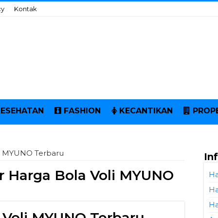
cy
Kontak
KESEHATAN
FASHION
KECANTIKAN
PROP
li MYUNO Terbaru
In
r Harga Bola Voli MYUNO
Ha
Ha
Ha
a Voli MYUNO Terbaru