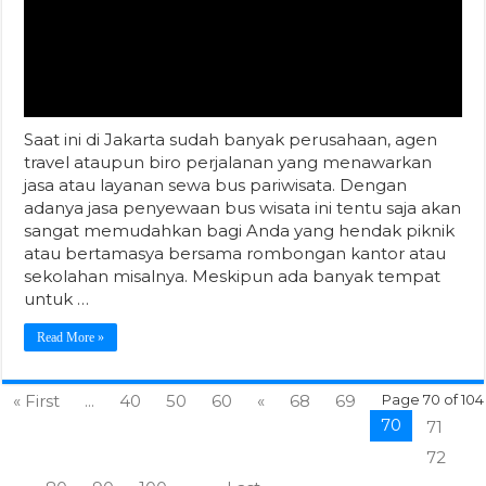
sangat memudahkan bagi Anda yang hendak piknik
atau bertamasya bersama rombongan kantor atau
sekolahan misalnya. Meskipun ada banyak tempat
untuk …
Read More »
« First
...
40
50
60
«
68
69
Page 70 of 104
70
71
72
»
80
90
100
...
Last »
Informasi Terbaru
Harga Daging Sapi Per Kg Terbaru
Harga Tepung Mila Terbaru
Harga Buku Musik Terbaru
Apa Saja yang Perlu Disiapkan Sebelum Ikut Komodo