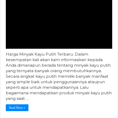
Harga Minyak Kayu Putih Terbaru. Dalam
kesempatan kali akan kam informasikan kepada
Anda dimanapun berada tentang minyak kayu putih
yang ternyata banyak orang membutuhkannya.
Secara singkat kayu putih memiliki banyak manfaat
yang simple baik untuk penggunaannya ataupun
seperti apa untuk mendapatkannya. Lalu
bagaimana mendapatkan produk minyak kayu putih
yang saat …
Read More »
Harga Jagung per Kilo
Terbaru
Harga Jagung per Kilo Terbaru Bulan Ini. Informasi
terupdate seputar harga Jagung hari ini di Blitar,
Madura dan Kediri. Berapa harga jagung kering per
kilo di Jawa Timur dan sekitarnya? Kemudian berapa