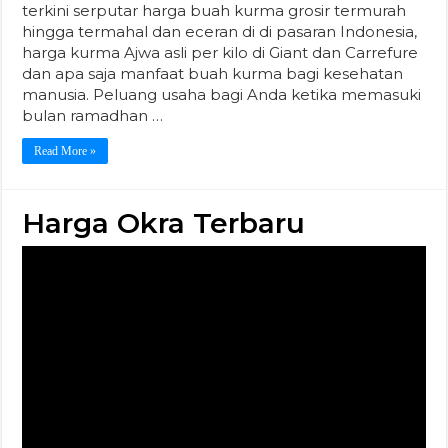
Harga Okra Terbaru
Harga Okra Terbaru. Okra bagian dari sayuran yang
mungkin sebagian orang kurang mengenalnya.
Hanya saja sayur yang kaya serat ini sangat cocok
tumbuh di iklim tropis. Okra terbilang sayuran
dengan kelas atas atau premiun. Dilihat dari
harganya saja memang sudah kelihatan lebih tinggi
dari sayuran umumnya. Harga okra terbaru saat …
Read More »