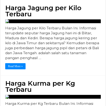
juga perbedaan harga jagung pipil dari petani di Bali
dan Jawa Tengah. adalah salah satu tanaman
pangan penghasil …
Read More »
Harga Kurma per Kg
Terbaru
Harga Kurma per Kg Terbaru Bulan Ini. Informasi
terkini serputar harga buah kurma grosir termurah
hingga termahal dan eceran di di pasaran Indonesia,
harga kurma Ajwa asli per kilo di Giant dan Carrefure
dan apa saja manfaat buah kurma bagi kesehatan
manusia. Peluang usaha bagi Anda ketika memasuki
bulan ramadhan …
Read More »