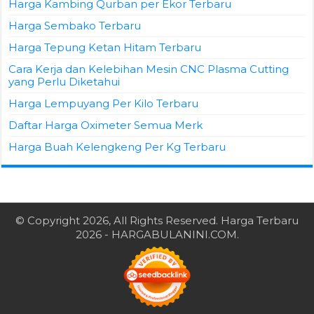
Harga Kambing Qurban per Ekor Terbaru
Harga Sembako Terbaru
Harga Tepung Ketan Hitam Terbaru
Cara Kerja dan Kelebihan Mesin CNC Plasma Cutting
yang Perlu Diketahui
Harga Lempuyang Per Kilo Terbaru
Daftar Harga Oximeter Semua Merk
Harga Buah Kelengkeng Per Kg Terbaru
© Copyright 2026, All Rights Reserved.
Harga Terbaru
2026
- HARGABULANINI.COM.