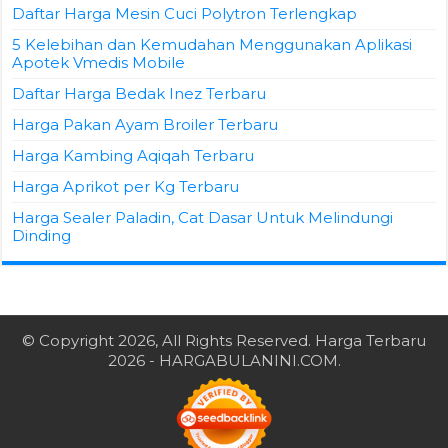
Daftar Harga Mesin Cuci Polytron Terlengkap
5 Kelebihan dan Kemudahan Menggunakan Aplikasi
Apotek Vmedis Mobile
Daftar Harga Bedak Inez Terbaru
Harga Pakan Ayam Broiler Terbaru
Harga Kambing Aqiqah Terbaru
Harga Aprikot per Kg Terbaru
Harga Sealer Paladin, Cat Dasar Untuk Melindungi
Dinding
© Copyright 2026, All Rights Reserved.
Harga Terbaru
2026
- HARGABULANINI.COM.