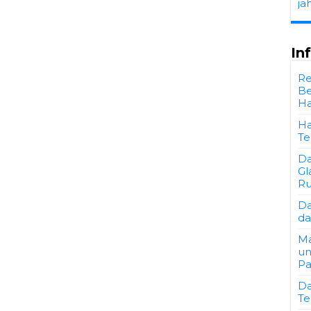
ja
In
Re
Be
Ha
Ha
Te
Da
Gl
Ru
Da
da
Ma
un
P
Da
Te