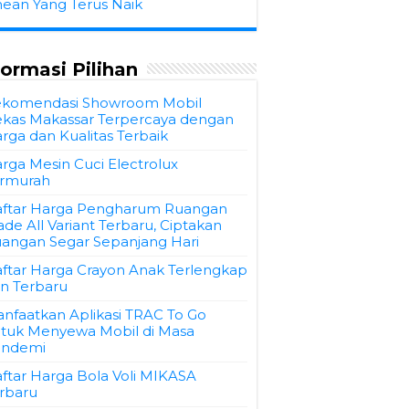
hean Yang Terus Naik
formasi Pilihan
komendasi Showroom Mobil
kas Makassar Terpercaya dengan
rga dan Kualitas Terbaik
rga Mesin Cuci Electrolux
rmurah
ftar Harga Pengharum Ruangan
ade All Variant Terbaru, Ciptakan
angan Segar Sepanjang Hari
ftar Harga Crayon Anak Terlengkap
n Terbaru
nfaatkan Aplikasi TRAC To Go
tuk Menyewa Mobil di Masa
andemi
ftar Harga Bola Voli MIKASA
rbaru