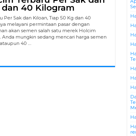
Ap
g dan 40 Kilogram
Se
Ha
Per Sak dan Kiloan, Tiap 50 Kg dan 40
anya melayani permintaan pasar dengan
Ha
han akan semen salah satu merek Holcim
Ha
an. Anda mungkin sedang mencari harga semen
g ataupun 40 …
Ha
Ha
Te
Ha
Ha
Ha
Da
Te
Me
Ha
Ha
re