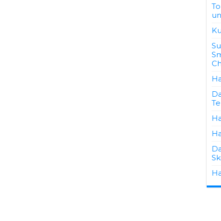
To
un
Ku
Su
Sm
Ch
Ha
Da
Te
Ha
Ha
Da
Sk
Ha