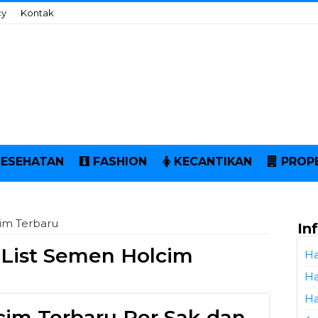
cy
Kontak
KESEHATAN
FASHION
KECANTIKAN
PROP
cim Terbaru
In
 List Semen Holcim
Ha
Ha
Ha
im Terbaru Per Sak dan