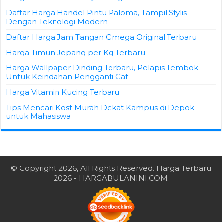
Daftar Harga Handel Pintu Paloma, Tampil Stylis
Dengan Teknologi Modern
Daftar Harga Jam Tangan Omega Original Terbaru
Harga Timun Jepang per Kg Terbaru
Harga Wallpaper Dinding Terbaru, Pelapis Tembok
Untuk Keindahan Pengganti Cat
Harga Vitamin Kucing Terbaru
Tips Mencari Kost Murah Dekat Kampus di Depok
untuk Mahasiswa
© Copyright 2026, All Rights Reserved.
Harga Terbaru
2026
- HARGABULANINI.COM.