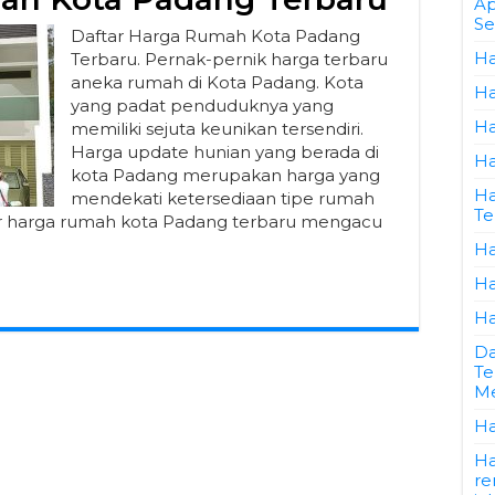
Ap
Se
Daftar Harga Rumah Kota Padang
Ha
Terbaru. Pernak-pernik harga terbaru
aneka rumah di Kota Padang. Kota
Ha
yang padat penduduknya yang
Ha
memiliki sejuta keunikan tersendiri.
Harga update hunian yang berada di
Ha
kota Padang merupakan harga yang
Ha
mendekati ketersediaan tipe rumah
Te
tar harga rumah kota Padang terbaru mengacu
Ha
Ha
Ha
Da
Te
Me
Ha
Ha
re