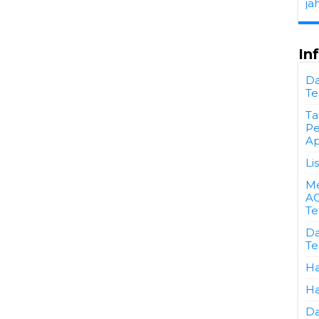
ja
In
Da
Te
Ta
Pe
Ap
Li
Me
AC
Te
Da
Te
Ha
Ha
Da