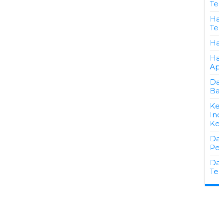
Te
Ha
Te
Ha
Ha
Ap
Da
Ba
Ke
In
Ke
Da
Pe
Da
Te