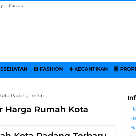
cy
Kontak
KESEHATAN
FASHION
KECANTIKAN
PROP
ota Padang Terkini
In
r Harga Rumah Kota
Ha
Ha
Ha
ah Kota Padang Terbaru