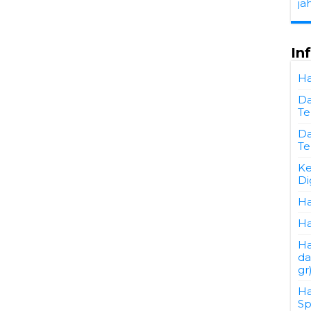
ja
In
Ha
Da
Te
Da
Te
Ke
Di
Ha
Ha
Ha
da
gr
Ha
Sp