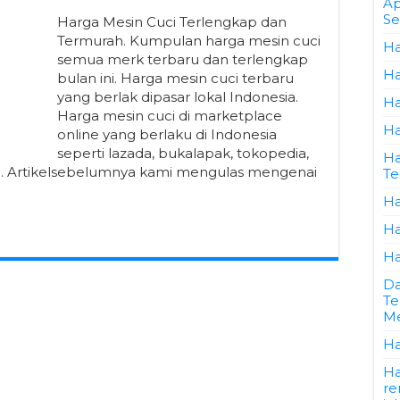
Ap
Se
Harga Mesin Cuci Terlengkap dan
Termurah. Kumpulan harga mesin cuci
Ha
semua merk terbaru dan terlengkap
Ha
bulan ini. Harga mesin cuci terbaru
yang berlak dipasar lokal Indonesia.
Ha
Harga mesin cuci di marketplace
Ha
online yang berlaku di Indonesia
seperti lazada, bukalapak, tokopedia,
Ha
gi. Artikelsebelumnya kami mengulas mengenai
Te
Ha
Ha
Ha
Da
Te
Me
Ha
Ha
re