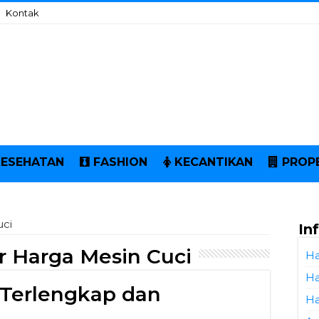
Kontak
KESEHATAN
FASHION
KECANTIKAN
PROP
uci
In
r Harga Mesin Cuci
Ha
Ha
 Terlengkap dan
Ha