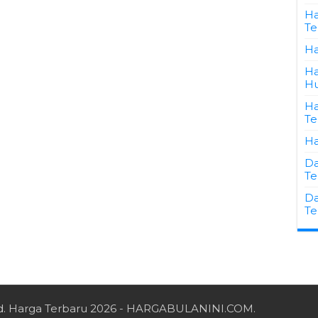
Ha
Te
Ha
Ha
Hu
Ha
Te
Ha
Da
Te
Da
Te
d.
Harga Terbaru 2026
- HARGABULANINI.COM.