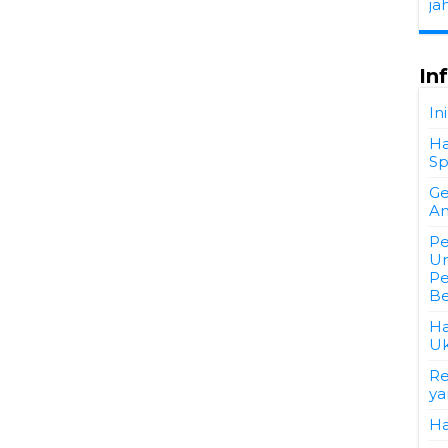
ja
In
In
Ha
Sp
Ge
An
Pe
Un
Pe
Be
Ha
Uk
Re
ya
Ha