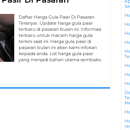
Ap
Se
Ha
Daftar Harga Gula Pasir Di Pasaran
Teranyar. Update harga gula pasir
Ha
terbaru di pasaran bulan ini. Informasi
Ha
terbaru untuk macam harga gula
terkini saat ini. Harga gula pasir di
Ha
pasaran bulan ini akan kami infokan
Ha
kepada anda. List harga gula pasir
Te
yang menjadi bahan utama sembako
Ha
Ha
Ha
Da
Te
Me
Ha
Ha
re