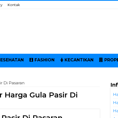
cy
Kontak
KESEHATAN
FASHION
KECANTIKAN
PROP
ir Di Pasaran
In
r Harga Gula Pasir Di
Ha
Ha
Ha
 Pasir Di Pasaran