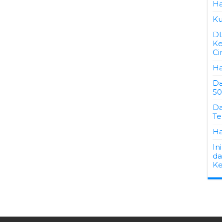
Ha
Ku
D
Ke
Ci
Ha
Da
50
Da
Te
Ha
In
da
Ke