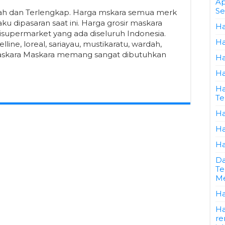
Ap
Se
ah dan Terlengkap. Harga mskara semua merk
ku dipasaran saat ini. Harga grosir maskara
Ha
isupermarket yang ada diseluruh Indonesia.
Ha
ne, loreal, sariayau, mustikaratu, wardah,
Maskara Maskara memang sangat dibutuhkan
Ha
Ha
Ha
Te
Ha
Ha
Ha
Da
Te
Me
Ha
Ha
re