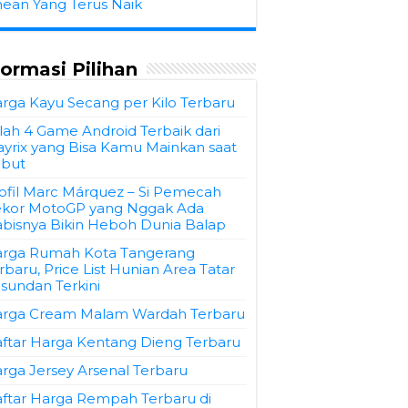
hean Yang Terus Naik
formasi Pilihan
rga Kayu Secang per Kilo Terbaru
ilah 4 Game Android Terbaik dari
ayrix yang Bisa Kamu Mainkan saat
but
ofil Marc Márquez – Si Pemecah
kor MotoGP yang Nggak Ada
bisnya Bikin Heboh Dunia Balap
rga Rumah Kota Tangerang
rbaru, Price List Hunian Area Tatar
sundan Terkini
rga Cream Malam Wardah Terbaru
ftar Harga Kentang Dieng Terbaru
rga Jersey Arsenal Terbaru
ftar Harga Rempah Terbaru di