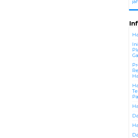
ja
In
Ha
In
Pl
Ga
Pr
Re
Ha
Ha
Te
Pa
Ha
Da
Ha
Da