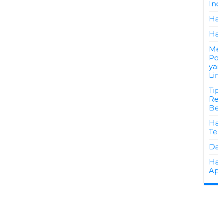
In
Ha
Ha
Me
Po
ya
Li
Ti
Re
Be
Ha
Te
Da
Ha
Ap