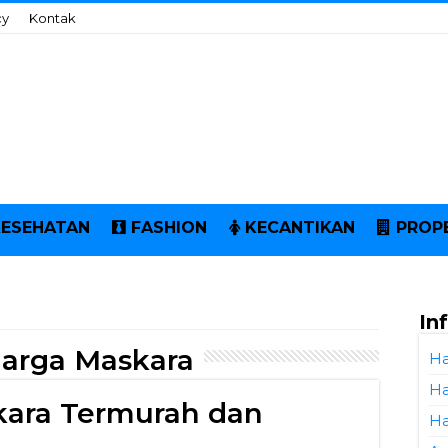
cy
Kontak
KESEHATAN
FASHION
KECANTIKAN
PROP
In
Harga Maskara
Ha
Ha
kara Termurah dan
Ha