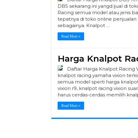
DBS sekarang ini yangd ijual di t
Racing semua model atau jenis bany
tepatnya di toko online penjualan
sebagainya. Knalpot …
Read More »
Harga Knalpot Rac
Daftar Harga Knalpot Racing Vi
knalpot racing yamaha vixion terki
semua model sperti harga knalpot 
vixion r9, knalpot racing vixion sua
harus cerdas-cerdas memilih knal
Read More »