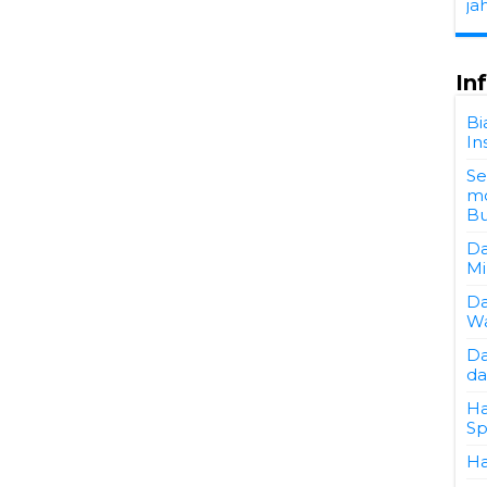
ja
In
Bi
In
Se
mo
Bu
Da
Mi
Da
Wa
Da
da
Ha
Sp
Ha