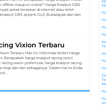
Ap
oko offline maupun online? Harga Knalpot DBS
Se
ak sekali tersebar di internet atau lebih
Ha
 knalpot DBS seperti OLX, Bukalapak dan lain
Ha
Ha
Ha
Ha
ing Vixion Terbaru
Te
xion Terbaru Hari Ini. Informasi terkini harga
Ha
ni. Berapakah harga knalpot racing vixion
Ha
racing vixion yoshimura, harga knalpot racing
ra ninja dan lain sebagainya. Dalam hal ini Anda
Ha
pot …
Da
Te
Me
Ha
Ha
re