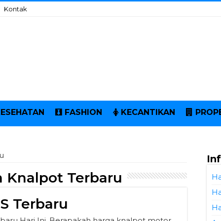
Kontak
KESEHATAN
FASHION
KECANTIKAN
PROP
u
In
 Knalpot Terbaru
Ha
Ha
S Terbaru
Ha
baru Hari Ini. Berapakah harga knalpot motor