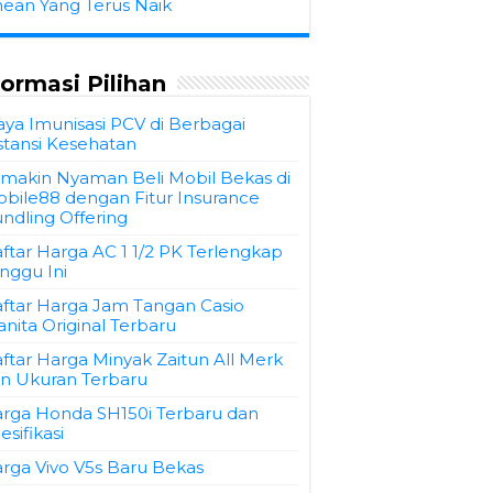
hean Yang Terus Naik
formasi Pilihan
aya Imunisasi PCV di Berbagai
stansi Kesehatan
makin Nyaman Beli Mobil Bekas di
bile88 dengan Fitur Insurance
ndling Offering
ftar Harga AC 1 1/2 PK Terlengkap
nggu Ini
ftar Harga Jam Tangan Casio
nita Original Terbaru
ftar Harga Minyak Zaitun All Merk
n Ukuran Terbaru
rga Honda SH150i Terbaru dan
esifikasi
rga Vivo V5s Baru Bekas