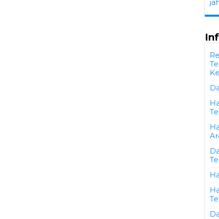
ja
In
Re
Te
Ke
Da
Ha
Te
Ha
Ar
Da
Te
Ha
Ha
Te
Da