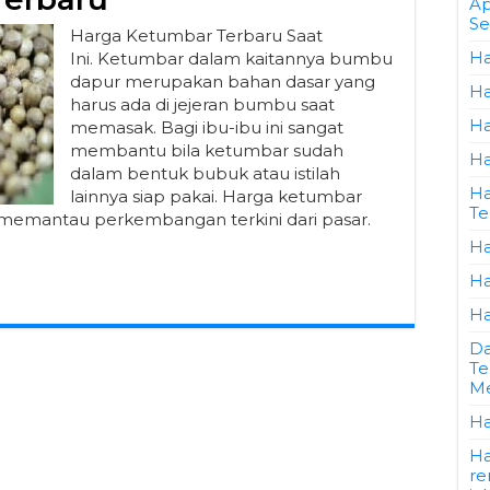
Ap
Se
Harga Ketumbar Terbaru Saat
Ha
Ini. Ketumbar dalam kaitannya bumbu
dapur merupakan bahan dasar yang
Ha
harus ada di jejeran bumbu saat
Ha
memasak. Bagi ibu-ibu ini sangat
membantu bila ketumbar sudah
Ha
dalam bentuk bubuk atau istilah
Ha
lainnya siap pakai. Harga ketumbar
Te
 memantau perkembangan terkini dari pasar.
Ha
Ha
Ha
Da
Te
Me
Ha
Ha
re