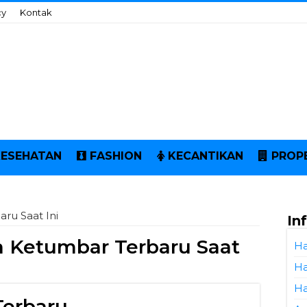
cy
Kontak
KESEHATAN
FASHION
KECANTIKAN
PROP
ru Saat Ini
In
 Ketumbar Terbaru Saat
Ha
Ha
Ha
Terbaru