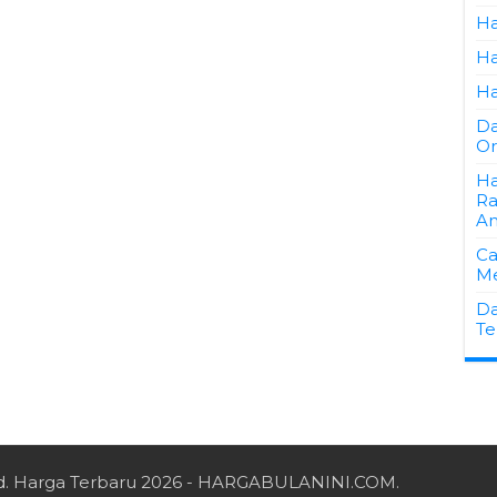
Ha
Ha
Ha
Da
Or
Ha
Ra
A
Ca
Me
Da
Te
d.
Harga Terbaru 2026
- HARGABULANINI.COM.