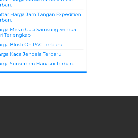
rbaru
ftar Harga Jam Tangan Expedition
rbaru
rga Mesin Cuci Samsung Semua
ri Terlengkap
rga Blush On PAC Terbaru
rga Kaca Jendela Terbaru
rga Sunscreen Hanasui Terbaru