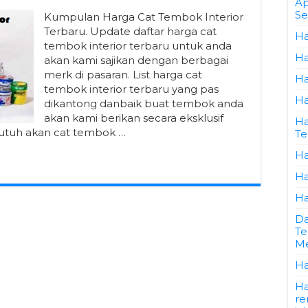
Ap
Se
Kumpulan Harga Cat Tembok Interior
Terbaru. Update daftar harga cat
Ha
tembok interior terbaru untuk anda
Ha
akan kami sajikan dengan berbagai
merk di pasaran. List harga cat
Ha
tembok interior terbaru yang pas
Ha
dikantong danbaik buat tembok anda
akan kami berikan secara eksklusif
Ha
utuh akan cat tembok …
Te
Ha
Ha
Ha
Da
Te
Me
Ha
Ha
re