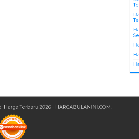
Te
Da
Te
Ha
Se
Ha
Ha
Ha
d.
Harga Terbaru 2026
- HARGABULANINI.COM.