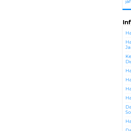
ja
In
Ha
Ha
Ja
Ke
Di
Ha
Ha
Ha
Ha
Da
So
Ha
Da