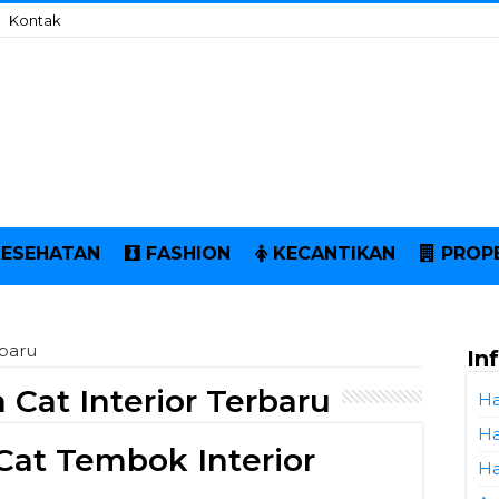
Kontak
KESEHATAN
FASHION
KECANTIKAN
PROP
rbaru
In
 Cat Interior Terbaru
Ha
Ha
at Tembok Interior
Ha